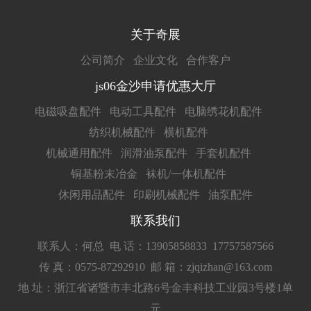
关于奇展
公司简介
企业文化
合作客户
js06金沙申请优惠大厅
电磁吸盘配件
电动工具配件
电脑绣花机配件
纺织机械配件
横机配件
机械通用配件
润滑油泵配件
手套机配件
铜基粉末冶金
袜机/一体机配件
休闲用品配件
印刷机械配件
油泵配件
联系我们
联系人：何总
电 话：13905858833 17757587566
传 真：0575-87292910
邮 箱：zjqizhan@163.com
地 址：浙江省诸暨市丰北路6号金丰科技工业园3号楼1单
元